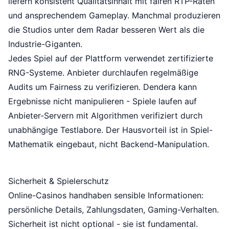
liefern konsistent Qualitätsinhalt mit fairen RTP-Raten
und ansprechendem Gameplay. Manchmal produzieren
die Studios unter dem Radar besseren Wert als die
Industrie-Giganten.
Jedes Spiel auf der Plattform verwendet zertifizierte
RNG-Systeme. Anbieter durchlaufen regelmäßige
Audits um Fairness zu verifizieren. Dendera kann
Ergebnisse nicht manipulieren - Spiele laufen auf
Anbieter-Servern mit Algorithmen verifiziert durch
unabhängige Testlabore. Der Hausvorteil ist in Spiel-
Mathematik eingebaut, nicht Backend-Manipulation.
Sicherheit & Spielerschutz
Online-Casinos handhaben sensible Informationen:
persönliche Details, Zahlungsdaten, Gaming-Verhalten.
Sicherheit ist nicht optional - sie ist fundamental.