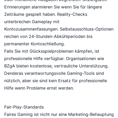
Erinnerungen alarmieren Sie wenn Sie für längere
Zeiträume gespielt haben. Reality-Checks
unterbrechen Gameplay mit
Kontozusammenfassungen. Selbstausschluss-Optionen
reichen von 24-Stunden-Abkühlperioden bis
permanenter Kontoschließung.
Falls Sie mit Glücksspielproblemen kämpfen, ist
professionelle Hilfe verfügbar. Organisationen wie
BZgA bieten kostenlose, vertrauliche Unterstützung.
Denderas verantwortungsvolle Gaming-Tools sind
nützlich, aber sie sind kein Ersatz für professionelle
Hilfe wenn Probleme ernst werden.
Fair-Play-Standards
Faires Gaming ist nicht nur eine Marketing-Behauptung