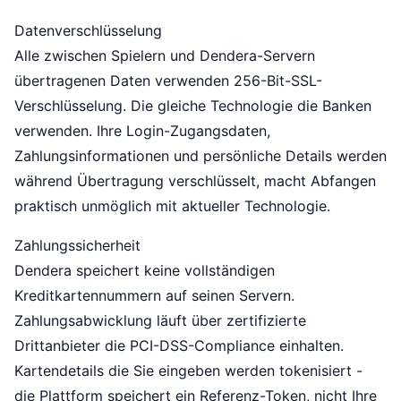
Datenverschlüsselung
Alle zwischen Spielern und Dendera-Servern
übertragenen Daten verwenden 256-Bit-SSL-
Verschlüsselung. Die gleiche Technologie die Banken
verwenden. Ihre Login-Zugangsdaten,
Zahlungsinformationen und persönliche Details werden
während Übertragung verschlüsselt, macht Abfangen
praktisch unmöglich mit aktueller Technologie.
Zahlungssicherheit
Dendera speichert keine vollständigen
Kreditkartennummern auf seinen Servern.
Zahlungsabwicklung läuft über zertifizierte
Drittanbieter die PCI-DSS-Compliance einhalten.
Kartendetails die Sie eingeben werden tokenisiert -
die Plattform speichert ein Referenz-Token, nicht Ihre