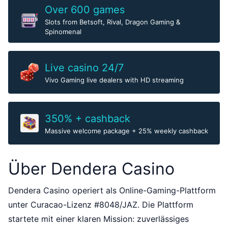
Over 600 games
Slots from Betsoft, Rival, Dragon Gaming &
Spinomenal
Live casino 24/7
Vivo Gaming live dealers with HD streaming
350% + cashback
Massive welcome package + 25% weekly cashback
Über Dendera Casino
Dendera Casino operiert als Online-Gaming-Plattform
unter Curacao-Lizenz #8048/JAZ. Die Plattform
startete mit einer klaren Mission: zuverlässiges