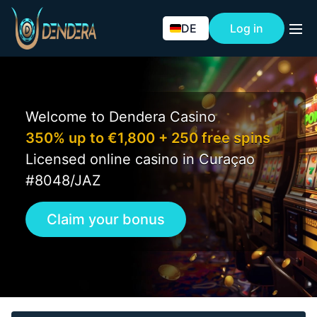
DE
Log in
Welcome to Dendera Casino
350% up to €1,800 + 250 free spins
Licensed online casino in Curaçao
#8048/JAZ
Claim your bonus