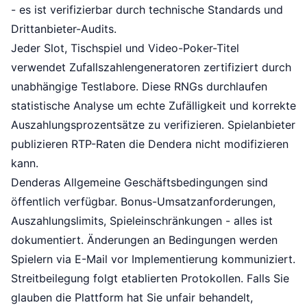
- es ist verifizierbar durch technische Standards und
Drittanbieter-Audits.
Jeder Slot, Tischspiel und Video-Poker-Titel
verwendet Zufallszahlengeneratoren zertifiziert durch
unabhängige Testlabore. Diese RNGs durchlaufen
statistische Analyse um echte Zufälligkeit und korrekte
Auszahlungsprozentsätze zu verifizieren. Spielanbieter
publizieren RTP-Raten die Dendera nicht modifizieren
kann.
Denderas Allgemeine Geschäftsbedingungen sind
öffentlich verfügbar. Bonus-Umsatzanforderungen,
Auszahlungslimits, Spieleinschränkungen - alles ist
dokumentiert. Änderungen an Bedingungen werden
Spielern via E-Mail vor Implementierung kommuniziert.
Streitbeilegung folgt etablierten Protokollen. Falls Sie
glauben die Plattform hat Sie unfair behandelt,