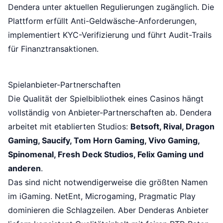
Dendera unter aktuellen Regulierungen zugänglich. Die
Plattform erfüllt Anti-Geldwäsche-Anforderungen,
implementiert KYC-Verifizierung und führt Audit-Trails
für Finanztransaktionen.
Spielanbieter-Partnerschaften
Die Qualität der Spielbibliothek eines Casinos hängt
vollständig von Anbieter-Partnerschaften ab. Dendera
arbeitet mit etablierten Studios:
Betsoft, Rival, Dragon
Gaming, Saucify, Tom Horn Gaming, Vivo Gaming,
Spinomenal, Fresh Deck Studios, Felix Gaming und
anderen
.
Das sind nicht notwendigerweise die größten Namen
im iGaming. NetEnt, Microgaming, Pragmatic Play
dominieren die Schlagzeilen. Aber Denderas Anbieter