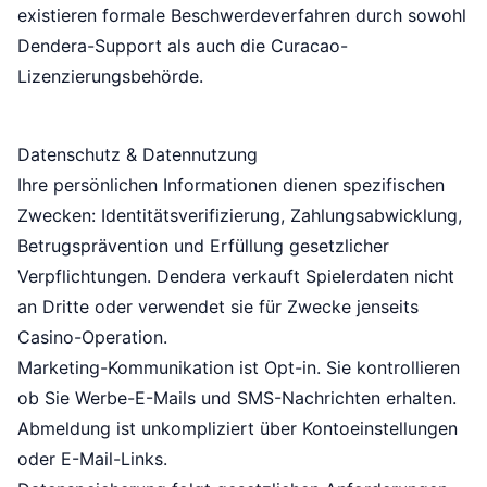
existieren formale Beschwerdeverfahren durch sowohl
Dendera-Support als auch die Curacao-
Lizenzierungsbehörde.
Datenschutz & Datennutzung
Ihre persönlichen Informationen dienen spezifischen
Zwecken: Identitätsverifizierung, Zahlungsabwicklung,
Betrugsprävention und Erfüllung gesetzlicher
Verpflichtungen. Dendera verkauft Spielerdaten nicht
an Dritte oder verwendet sie für Zwecke jenseits
Casino-Operation.
Marketing-Kommunikation ist Opt-in. Sie kontrollieren
ob Sie Werbe-E-Mails und SMS-Nachrichten erhalten.
Abmeldung ist unkompliziert über Kontoeinstellungen
oder E-Mail-Links.